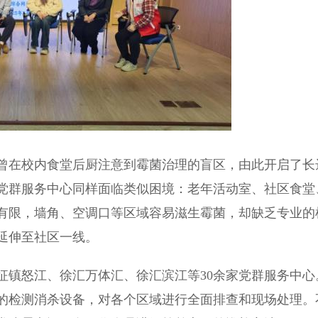
在校内食堂后厨注意到霉菌治理的盲区，由此开启了长
党群服务中心同样面临类似困境：老年活动室、社区食堂
有限，墙角、空调口等区域容易滋生霉菌，却缺乏专业的
延伸至社区一线。
镇怒江、徐汇万体汇、徐汇滨江等30余家党群服务中心
的检测消杀设备，对各个区域进行全面排查和现场处理。