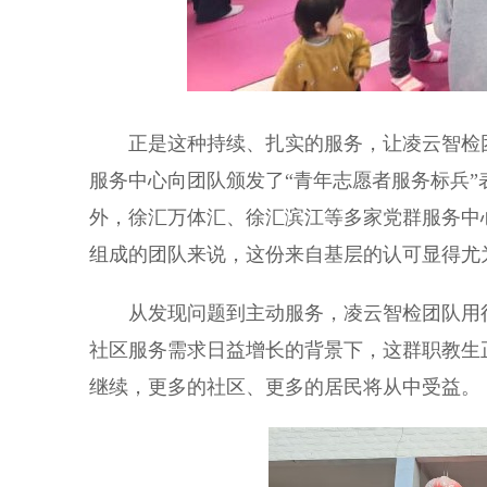
正是这种持续、扎实的服务，让凌云智检团
服务中心向团队颁发了“青年志愿者服务标兵
外，徐汇万体汇、徐汇滨江等多家党群服务中
组成的团队来说，这份来自基层的认可显得尤
从发现问题到主动服务，凌云智检团队用行
社区服务需求日益增长的背景下，这群职教生
继续，更多的社区、更多的居民将从中受益。