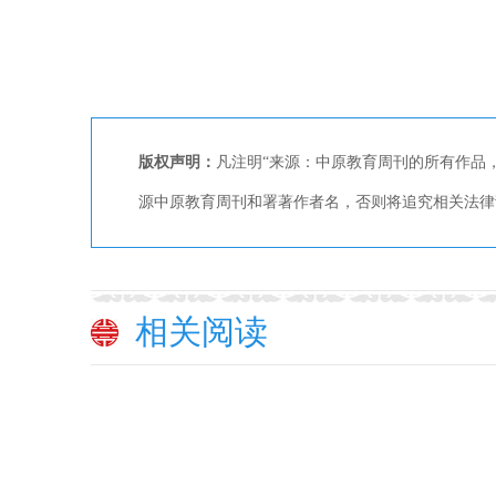
版权声明：
凡注明“来源：中原教育周刊的所有作品
源中原教育周刊和署著作者名，否则将追究相关法律
相关阅读