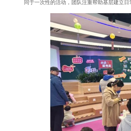
同于一次性的活动，团队注重帮助基层建立日