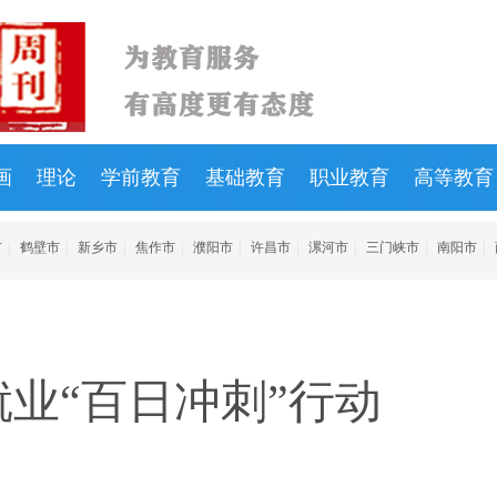
画
理论
学前教育
基础教育
职业教育
高等教育
市
|
鹤壁市
|
新乡市
|
焦作市
|
濮阳市
|
许昌市
|
漯河市
|
三门峡市
|
南阳市
|
业“百日冲刺”行动