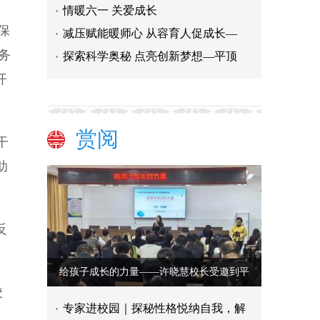
情暖六一 关爱成长
保
减压赋能暖师心 从容育人促成长—
务
探索科学奥秘 点亮创新梦想—平顶
开
赏阅
干
助
反
给孩子成长的力量——许晓慧校长受邀到平
校
专家进校园｜探秘性格悦纳自我，解