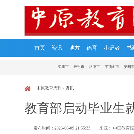
首页
资讯
地方
德育
小记者
书
郑州市
|
开封市
|
洛阳市
|
平顶山市
|
安阳
中原教育周刊
资讯
>
教育部启动毕业生就
发布时间：2026-06-09 21:55:33
来源： 中国教育报