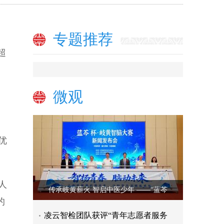
高
专题推荐
超
微观
优
人
传承岐黄薪火 智启中医少年 ——“蓝芩
的
凌云智检团队获评“青年志愿者服务