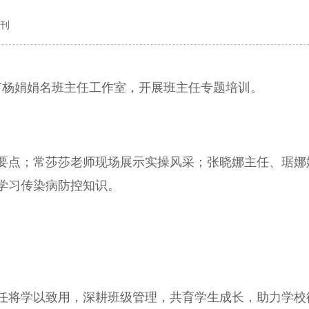
周刊
杨娟娟名班主任工作室，开展班主任专题培训。
点；常莎莎老师现场展示实操风采；张晓娜主任、琚娜
学习传染病防控知识。
将学以致用，深耕班级管理，共育学生成长，助力学校