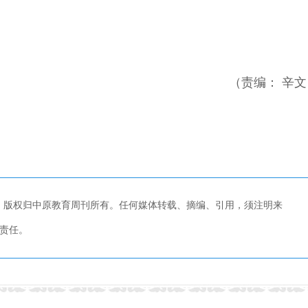
（责编： 辛文
，版权归中原教育周刊所有。任何媒体转载、摘编、引用，须注明来
责任。