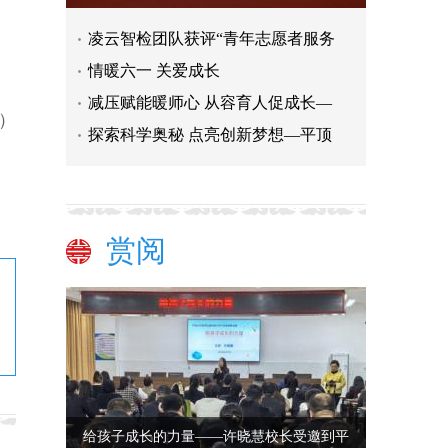
凌云智检团队获评“青年志愿者服务
情暖六一 关爱成长
减压赋能暖师心 从容育人促成长—
）
探索科学奥秘 点亮创新梦想—平顶
赏阅
给孩子成长的力量——许晓慧校长受邀到平